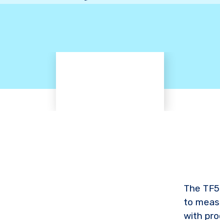
The TF56
to measu
with pro