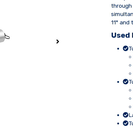
through
simultan
11° and 
Used 
T
T
L
T