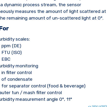
 a dynamic process stream, the sensor
eously measures the amount of light scattered at
the remaining amount of un-scattered light at 0°.
For
urbidity scales:
ppm (DE)
FTU (ISO)
EBC
urbidity monitoring
in filter control
of condensate
for separator control (food & beverage)
auter tun / mash filter control
urbidity measurement angle 0°, 11°
למידע נוסף >>