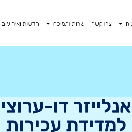
ות
צרו קשר
שרות ותמיכה
חדשות ואירועים
אנלייזר דו-ערוצי
למדידת עכירות