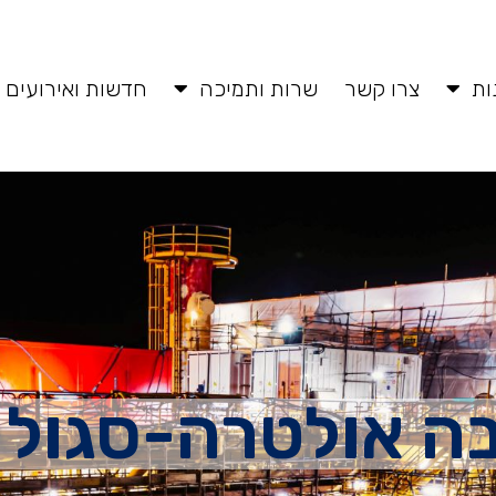
ות
צרו קשר
שרות ותמיכה
חדשות ואירועים
 אולטרה-סגול X2200