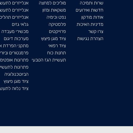
שרות ותמיכה
מוליכים למחצה
אנלייזרים לתעשי
חדשות ואירועים
משקאות ומזון
אנלייזרים לתעשיי
אודות מודקון
נפט וכימיה
אנלייזרים תהליכי
מדיניות האיכות
פלסטיקה
גלאי גזים
צרו קשר
פרוייקטים
מכשירי מעבדה
ה
צהרת נגישות
ציוד מוגן פיצוץ
מערכות דיגום
ציוד רפואי
מתקני הפרדת או
תחנות כוח
פרמנטורים וביור
תעשיית הגז הטבעי
פתרונות אופטימי
פתרונות לתעשיי
הביוטכנולוגיה
ציוד מוגן פיצוץ
ציוד נלווה לתעשי