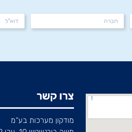
צרו קשר
מודקון מערכות בע”מ
משה בורנשטיין 10, עכו 2422232