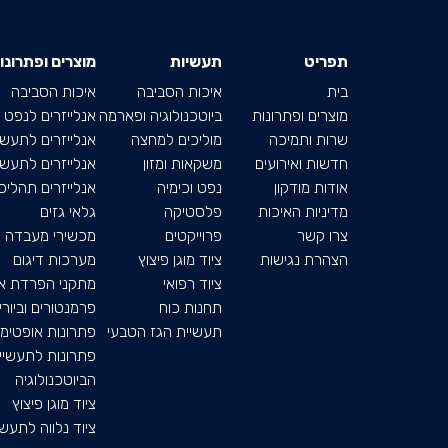
תפריט
תעשיות
מוצרים ופתרונו
בית
איכות הסביבה
איכות הסביבה
מוצרים ופתרונות
ביוטכנולוגיה ופארמה
אנלייזרים לנפט
שרות ותמיכה
מוליכים למחצה
אנלייזרים לתעשי
חדשות ואירועים
משקאות ומזון
אנלייזרים לתעשיי
אודות מודקון
נפט וכימיה
אנלייזרים תהליכי
מדיניות האיכות
פלסטיקה
גלאי גזים
צרו קשר
פרוייקטים
מכשירי מעבדה
ה
צהרת נגישות
ציוד מוגן פיצוץ
מערכות דיגום
ציוד רפואי
מתקני הפרדת או
תחנות כוח
פרמנטורים וביור
תעשיית הגז הטבעי
פתרונות אופטימי
פתרונות לתעשיי
הביוטכנולוגיה
ציוד מוגן פיצוץ
ציוד נלווה לתעשי