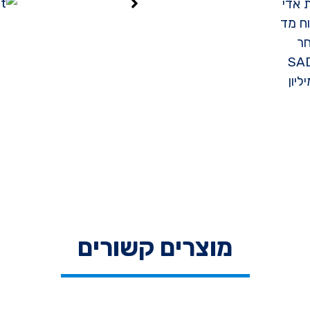
 אדי
, באמצעות לוח מד
חר
ן ספציפי לאדי מים. את מכשיר ה-SADP
יון
מוצרים קשורים