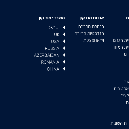
ת
אודות מודקון
משרדי מודקון
הנהלת החברה
ישראל
הזדמנויות קריירה
UK
ית הגזים
וידאו ומצגות
USA
ת המזון
RUSSIA
ים
AZERBAIJAN
ROMANIA
CHINA
יר
יאקטורים
זציה
ת
ות השונות