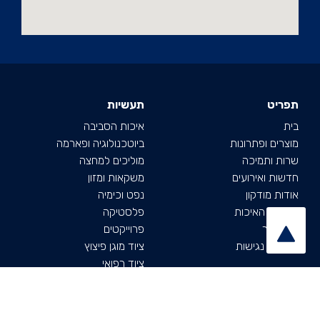
תפריט
תעשיות
בית
איכות הסביבה
מוצרים ופתרונות
ביוטכנולוגיה ופארמה
שרות ותמיכה
מוליכים למחצה
חדשות ואירועים
משקאות ומזון
אודות מודקון
נפט וכימיה
מדיניות האיכות
פלסטיקה
צרו קשר
פרוייקטים
ה
צהרת נגישות
ציוד מוגן פיצוץ
ציוד רפואי
תחנות כוח
תעשיית הגז הטבעי