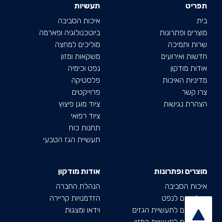
תפריט
תעשיות
בית
איכות הסביבה
מוצרים ופתרונות
ביוטכנולוגיה ופארמה
שרות ותמיכה
מוליכים למחצה
חדשות ואירועים
משקאות ומזון
אודות מודקון
נפט וכימיה
מדיניות האיכות
פלסטיקה
צרו קשר
פרוייקטים
ה
צהרת נגישות
ציוד מוגן פיצוץ
ציוד רפואי
תחנות כוח
תעשיית הגז הטבעי
מוצרים ופתרונות
אודות מודקון
איכות הסביבה
הנהלת החברה
אנלייזרים לנפט
הזדמנויות קריירה
אנלייזרים לתעשיית הגזים
וידאו ומצגות
אנלייזרים לתעשיית המזון